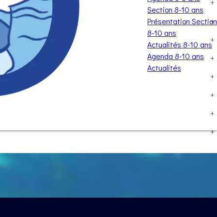
+
Section 8-10 ans
+
Présentation Section
8-10 ans
+
Actualités 8-10 ans
Agenda 8-10 ans
+
Actualités
+
+
+
+