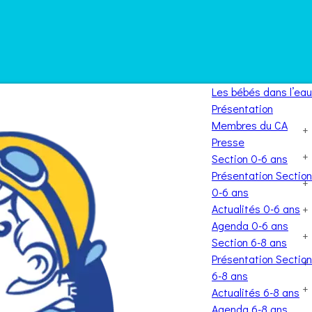
Les bébés dans l’eau
Présentation
Membres du CA
+
Presse
+
Section 0-6 ans
Présentation Section
+
0-6 ans
Actualités 0-6 ans
+
Agenda 0-6 ans
+
Section 6-8 ans
Présentation Section
+
6-8 ans
+
Actualités 6-8 ans
Agenda 6-8 ans