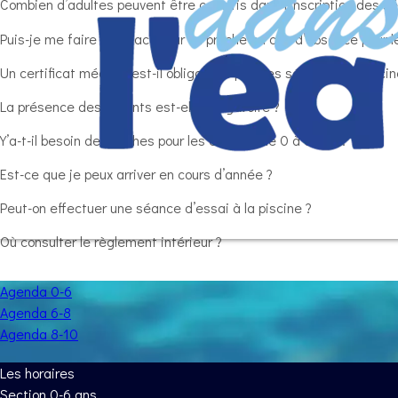
Combien d’adultes peuvent être compris dans l’inscription des s
Puis-je me faire remplacer par un proche en cas d’absence pour l
Un certificat médical est-il obligatoire pour les séances de piscin
La présence des parents est-elle obligatoire ?
Y’a-t-il besoin de couches pour les enfants de 0 à 6 ans ?
Est-ce que je peux arriver en cours d’année ?
Peut-on effectuer une séance d’essai à la piscine ?
Où consulter le règlement intérieur ?
Agenda 0-6
Agenda 6-8
Agenda 8-10
Les horaires
Section 0-6 ans