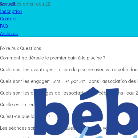
Les bébés dans l'eau 22
Accueil
Inscription
Contact
FAQ
Archives
Foire Aux Questions
Comment se déroule le premier bain à la piscine ?
Quels sont les avantages à aller à la piscine avec votre bébé dan
Quels sont les engagements des parents dans l’association des 
Quels sont les avantages de l’association des bébés dans l’eau 2
Quelle est la tenue à prévoir ?
Qu’est-ce que la FSGT ?
Les séances sont-elles suspendues pendant les vacances scolai