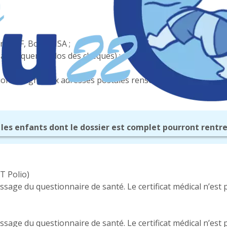
rs CAF, Bons MSA ;
à indiquer au dos des chèques) ;
ion en ligne aux adresses postales renseignées dans le fichi
 les enfants dont le dossier est complet pourront rentre
T Polio)
ssage du questionnaire de santé. Le certificat médical n’est
ssage du questionnaire de santé. Le certificat médical n’est