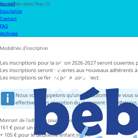
Les bébés dans l'eau 22
Accueil
Inscription
Contact
FAQ
Archives
Modalités d’inscription
Les inscriptions pour la saison 2026-2027 seront ouvertes 
Les inscriptions seront ouvertes aux nouveaux adhérents à
Les inscriptions se feront par Assoconnect.
Nous vous rappelons qu’un mail automatique vous ser
effective après réception du règlement de l’adhésion
Montant de l’adhésion pour toutes les sections
161 € pour un enfant
+ 105 € pour le deuxième enfant inscrit