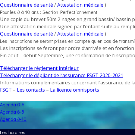
Questionnaire de santé
/
Attestation médicale
)
Pour les 8 à 10 ans : Section Perfectionnement
Une copie du brevet 50m 2 nages en grand bassin/ bassin pr
Une attestation médicale signée par l’enfant suite au rempli
Questionnaire de santé
/
Attestation médicale
)
Les inscriptions ne seront prises en compte qu’en cas de transm
Les inscriptions se feront par ordre d’arrivée et en fonction
Fin août – début Septembre, une confirmation de l’inscription
Télécharger le règlement intérieur
Télécharger le dépliant de l’assurance FSGT 2020-2021
Informations complémentaires concernant l’assurance de la FS
FSGT
–
Les contacts
–
La licence omnisports
Agenda 0-6
Agenda 6-8
Agenda 8-10
Les horaires