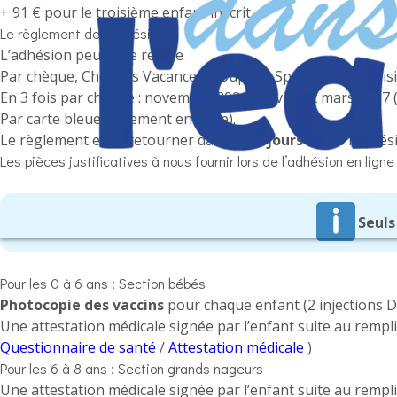
+ 91 € pour le troisième enfant inscrit
Le règlement de l’adhésion
L’adhésion peut être réglée
Par chèque, Chèques Vacances, Coupons Sport, Tickets loisi
En 3 fois par chèque : novembre 2026, janvier et mars 2027 (
Par carte bleue (Paiement en ligne).
Le règlement est à retourner dans les
7 jours
après l’adhés
Les pièces justificatives à nous fournir lors de l’adhésion en ligne
Seuls
Pour les 0 à 6 ans : Section bébés
Photocopie des vaccins
pour chaque enfant (2 injections D
Une attestation médicale signée par l’enfant suite au rempli
Questionnaire de santé
/
Attestation médicale
)
Pour les 6 à 8 ans : Section grands nageurs
Une attestation médicale signée par l’enfant suite au rempli