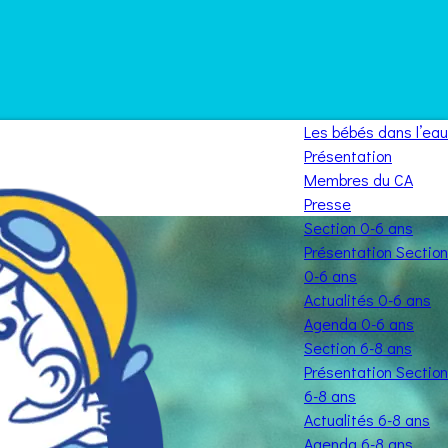
Les bébés dans l’eau
Présentation
Membres du CA
Presse
Section 0-6 ans
Présentation Section
0-6 ans
Actualités 0-6 ans
Agenda 0-6 ans
Section 6-8 ans
Présentation Section
6-8 ans
Actualités 6-8 ans
Agenda 6-8 ans