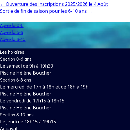
Navigation
←
Ouverture des inscriptions 2025/2026 le 4 Août
de
Sortie de fin de saison pour les 6-10 ans
→
l’article
Agenda 0-6
Agenda 6-8
Agenda 8-10
Les horaires
Section 0-6 ans
Le samedi de 9h à 10h30
Piscine Hélène Boucher
Section 6-8 ans
Le mercredi de 17h à 18h et de 18h à 19h
Piscine Hélène Boucher
Le vendredi de 17h15 à 18h15
Piscine Hélène Boucher
Section 8-10 ans
Le jeudi de 18h15 à 19h15
Aquaval